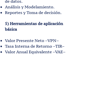
de datos.
Análisis y Modelamiento.
Reportes y Toma de decisión.
5) Herramientas de aplicación
básica
Valor Presente Neto –VPN–
Tasa Interna de Retorno –TIR–
Valor Anual Equivalente –VAE–
Índice de Rentabilidad –PI–
Periodo de Recuperación –PP–
Return on Investment –ROI–
Return on Asset –ROA–
6) Ejercicios
Realización de ejercicios prácticos
(según el tipo de empresa y
asistentes)