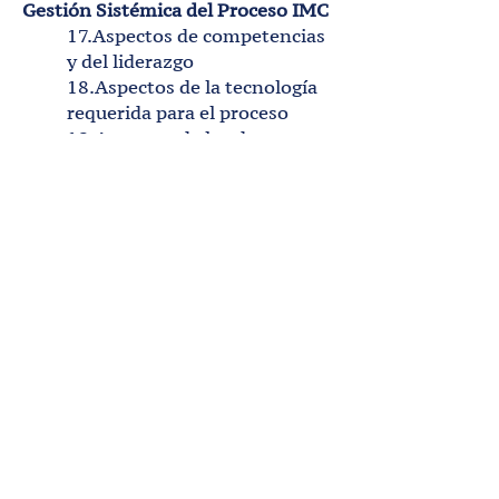
Gestión Sistémica del Proceso IMC
17.Aspectos de competencias
y del liderazgo
18.Aspectos de la tecnología
requerida para el proceso
19.Aspectos de los datos
claves para el proceso
20.Aspectos del marco
organizacional para
responder por el proceso
21.Aspectos de los planes e
indicadores del proceso
Ir arriba
Formulario
Nombre
(Obligatorio)